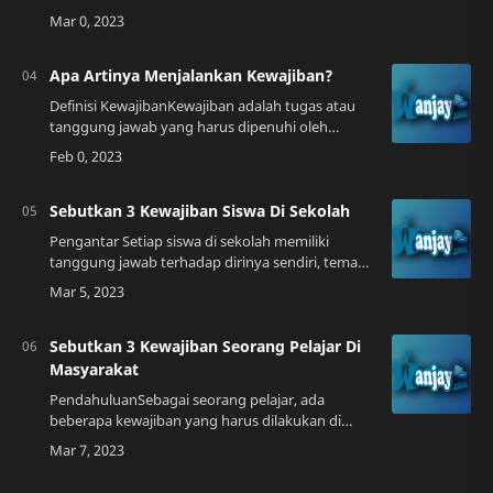
bepergian dari satu tempat ke tempat lain.
Namun, ketika menggunakan transportasi
umum, se…
Apa Artinya Menjalankan Kewajiban?
Definisi KewajibanKewajiban adalah tugas atau
tanggung jawab yang harus dipenuhi oleh
seseorang sesuai dengan norma, hukum, atau
peraturan yang berlaku. Dalam kehidupan sehari-
h…
Sebutkan 3 Kewajiban Siswa Di Sekolah
Pengantar Setiap siswa di sekolah memiliki
tanggung jawab terhadap dirinya sendiri, teman-
temannya, dan sekolah. Ada tiga kewajiban siswa
di sekolah yang harus dipenuhi agar p…
Sebutkan 3 Kewajiban Seorang Pelajar Di
Masyarakat
PendahuluanSebagai seorang pelajar, ada
beberapa kewajiban yang harus dilakukan di
dalam masyarakat. Kewajiban tersebut bertujuan
untuk menjalin hubungan yang baik dengan
masyar…