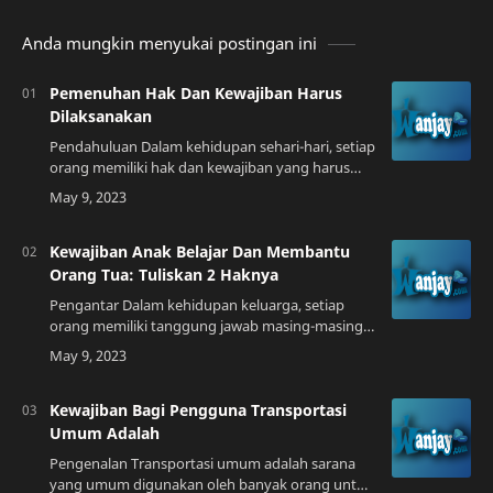
Anda mungkin menyukai postingan ini
Pemenuhan Hak Dan Kewajiban Harus
Dilaksanakan
Pendahuluan Dalam kehidupan sehari-hari, setiap
orang memiliki hak dan kewajiban yang harus
dipenuhi. Hak dan kewajiban tersebut terkadang
bersifat individual maupun bersifat so…
Kewajiban Anak Belajar Dan Membantu
Orang Tua: Tuliskan 2 Haknya
Pengantar Dalam kehidupan keluarga, setiap
orang memiliki tanggung jawab masing-masing
dan saling membantu satu sama lain. Anak
sebagai bagian dari keluarga juga memiliki
kewaji…
Kewajiban Bagi Pengguna Transportasi
Umum Adalah
Pengenalan Transportasi umum adalah sarana
yang umum digunakan oleh banyak orang untuk