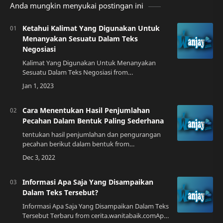
Anda mungkin menyukai postingan ini
Ketahui Kalimat Yang Digunakan Untuk
Menanyakan Sesuatu Dalam Teks
Negosiasi
Kalimat Yang Digunakan Untuk Menanyakan
Sesuatu Dalam Teks Negosiasi from
bttdocuments.blogspot.comMengapa
Memahami Kalimat yang Digunakan dalam Teks
Negosiasi?Dalam proses nego…
Cara Menentukan Hasil Penjumlahan
Pecahan Dalam Bentuk Paling Sederhana
tentukan hasil penjumlahan dan pengurangan
pecahan berikut dalam bentuk from
brainly.co.idApa itu Pecahan?Pecahan adalah
bentuk lama dari angka desimal yang bisa
dinyatakan seba…
Informasi Apa Saja Yang Disampaikan
Dalam Teks Tersebut?
Informasi Apa Saja Yang Disampaikan Dalam Teks
Tersebut Terbaru from cerita.wanitabaik.comApa