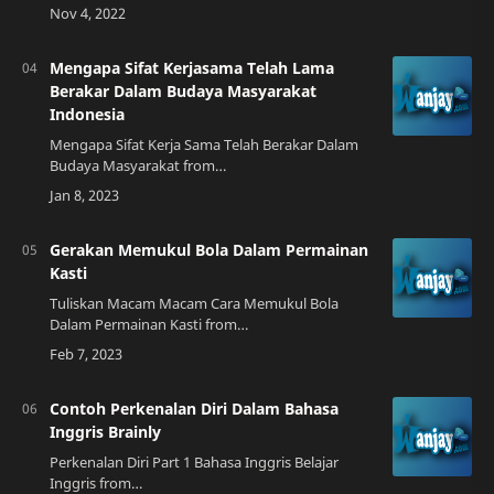
Itu Teks Tersebut?Teks tersebut adalah sebuah
tulisan yang berisi informasi, baik i…
Mengapa Sifat Kerjasama Telah Lama
Berakar Dalam Budaya Masyarakat
Indonesia
Mengapa Sifat Kerja Sama Telah Berakar Dalam
Budaya Masyarakat from
kumpulankerjaan.blogspot.comSebuah
PerkenalanIndonesia adalah negara yang
terkenal dengan budayanya yang bera…
Gerakan Memukul Bola Dalam Permainan
Kasti
Tuliskan Macam Macam Cara Memukul Bola
Dalam Permainan Kasti from
www.defantri.my.idPermainan kasti adalah salah
satu permainan yang cukup populer. Ini adalah
permainan yang mud…
Contoh Perkenalan Diri Dalam Bahasa
Inggris Brainly
Perkenalan Diri Part 1 Bahasa Inggris Belajar
Inggris from