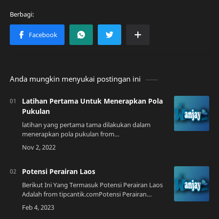
Anda mungkin menyukai postingan ini
Latihan Pertama Untuk Menerapkan Pola
Pukulan
latihan yang pertama tama dilakukan dalam
menerapkan pola pukulan from
brainly.co.idApakah itu Latihan Pertama?Latihan
pertama adalah salah satu dari banyak cara yang
dapat Anda…
Potensi Perairan Laos
Berikut Ini Yang Termasuk Potensi Perairan Laos
Adalah from tipcantik.comPotensi Perairan
Sebagai Sumber EkonomiNegara Laos memiliki
potensi perairan yang luar biasa sebagai sum…