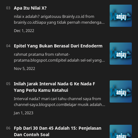
Apa Itu Nilai X?
nilai x adalah? arigatouuu Brainly.co.id from
brainly.co.idSiapa yang tidak pernah mendengar
istilah nilai X? Sebenarnya, nilai X terdengar
seperti sesuatu yang aneh dan misteri…
Epitel Yang Bukan Berasal Dari Endoderm
rahmat pratama from rahmat-
pratama.blogspot.comEpitel adalah sel-sel yang
berbentuk kontinyu dan berlapis-lapis. Terdapat
empat jenis epitel yang berbeda: epitel kuboid,
skuamos…
Inilah Jarak Interval Nada G Ke Nada F
Yang Perlu Kamu Ketahui
Interval nada? mari cari tahu channel saya from
channel-saya.blogspot.comBelajar musik adalah
salah satu cara untuk menikmati seni dan juga
mengasah kemampuan otak. Jika kamu in…
Fpb Dari 30 Dan 45 Adalah 15: Penjelasan
Dan Contoh Soal