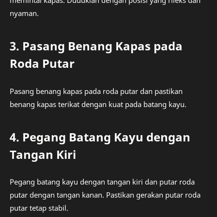
memintal kapas. Duduklah dengan posisi yang rileks dan
nyaman.
3. Pasang Benang Kapas pada
Roda Putar
Pasang benang kapas pada roda putar dan pastikan
benang kapas terikat dengan kuat pada batang kayu.
4. Pegang Batang Kayu dengan
Tangan Kiri
Pegang batang kayu dengan tangan kiri dan putar roda
putar dengan tangan kanan. Pastikan gerakan putar roda
putar tetap stabil.