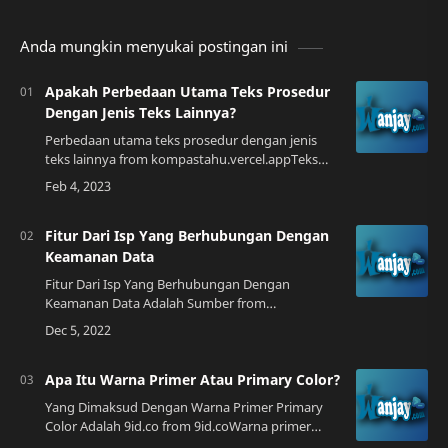
Anda mungkin menyukai postingan ini
Apakah Perbedaan Utama Teks Prosedur
Dengan Jenis Teks Lainnya?
Perbedaan utama teks prosedur dengan jenis
teks lainnya from kompastahu.vercel.appTeks
prosedur adalah jenis teks yang digunakan untuk
memberikan petunjuk yang jelas tentang car…
Fitur Dari Isp Yang Berhubungan Dengan
Keamanan Data
Fitur Dari Isp Yang Berhubungan Dengan
Keamanan Data Adalah Sumber from
iniberbagidata.blogspot.comMeningkatnya
Keamanan DataKeamanan data adalah salah satu
hal yang paling pent…
Apa Itu Warna Primer Atau Primary Color?
Yang Dimaksud Dengan Warna Primer Primary
Color Adalah 9id.co from 9id.coWarna primer
adalah warna dasar yang digunakan untuk