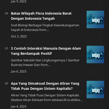
menciptakan warna lain. Warna primer dapat
dikombin…
Batas Wilayah Flora Indonesia Barat
Dengan Indonesia Tengah
Soal Biologi Berbagai Tingkat Keanekaragaman
hayati di Indonesia from
belajar12tahun.blogspot.comKedudukan
Geografis untuk Membedakan Wilayah
TersebutWilayah flora Indonesia ter…
3 Contoh Interaksi Manusia Dengan Alam
Yang Berdampak Positif
Gambar Sekolah Dan Lingkungannya / Gambar
Ilustrasi Hewan Dan from
galerimaura.blogspot.com1. Penanaman
PohonPenanaman pohon adalah salah satu
interaksi manusia dengan alam yang…
Apa Yang Dimaksud Dengan Aliran Yang
Tidak Puas Dengan Sistem Kapitalis?
Aliran Yang Tidak Puas Dengan Sistem Kapitalis
Disebut Aliran Edukasi from edukasi.lif.co.idAliran
yang tidak puas dengan sistem kapitalis adalah