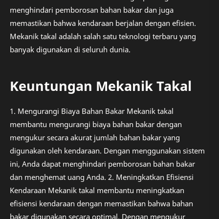
menghindari pemborosan bahan bakar dan juga
memastikan bahwa kendaraan berjalan dengan efisien.
Mekanik takal adalah salah satu teknologi terbaru yang
banyak digunakan di seluruh dunia.
Keuntungan Mekanik Takal
1. Mengurangi Biaya Bahan Bakar Mekanik takal
membantu mengurangi biaya bahan bakar dengan
mengukur secara akurat jumlah bahan bakar yang
digunakan oleh kendaraan. Dengan menggunakan sistem
ini, Anda dapat menghindari pemborosan bahan bakar
dan menghemat uang Anda. 2. Meningkatkan Efisiensi
Kendaraan Mekanik takal membantu meningkatkan
efisiensi kendaraan dengan memastikan bahwa bahan
bakar digunakan secara optimal. Dengan mengukur