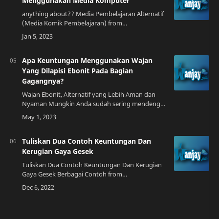
Menggunakan Media Komputer
anything about?? Media Pembelajaran Alternatif
(Media Komik Pembelajaran) from
faraheva.blogspot.comMemudahkan Proses
PenggambaranSalah satu keuntungan utama
menggambar komik de…
Apa Keuntungan Menggunakan Wajan
Yang Dilapisi Ebonit Pada Bagian
Gagangnya?
Wajan Ebonit, Alternatif yang Lebih Aman dan
Nyaman Mungkin Anda sudah sering mendengar
tentang wajan yang dilapisi teflon atau keramik
untuk memasak. Namun, tahukah Anda bahwa …
Tuliskan Dua Contoh Keuntungan Dan
Kerugian Gaya Gesek
Tuliskan Dua Contoh Keuntungan Dan Kerugian
Gaya Gesek Berbagai Contoh from
berbagaicontoh.comPengertian Gaya GesekGaya
gesek adalah gaya yang terjadi ketika dua benda
saling be…