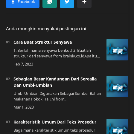
Anda mungkin menyukai postingan ini
Cara Buat Struktur Senyawa
1. Berilah nama senyawa berikut! 2. Buatlah
struktur dari senyawa from brainly.co.idApa itu
Struktur Senyawa?Struktur senyawa adalah
struktur molekul yang menggambarkan
komposis…
Sebagian Besar Kandungan Dari Serealia
Dan Umbi-Umbian
Umbi Umbian Digunakan Sebagai Sumber Bahan
Makanan Pokok Hal Ini from
kelaspelajaronline.web.appApa Itu Serealia dan
Umbi-Umbian?Serealia dan umbi-umbian adalah
dua jenis bahan …
Karakteristik Umum Dari Teks Prosedur
Bagaimana karakteristik umum teks prosedur