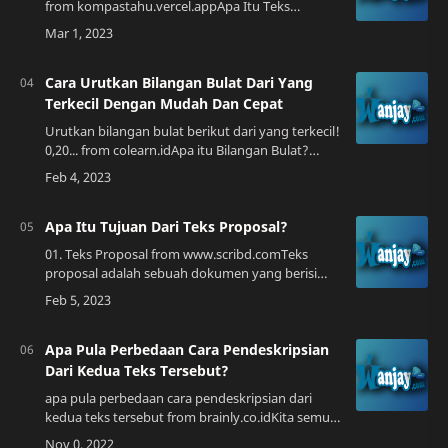
from kompastahu.vercel.appApa Itu Teks
Prosedur?Teks prosedur adalah bagian dari
bahasa yang digunakan untuk menyampaikan
informasi te…
Cara Urutkan Bilangan Bulat Dari Yang
Terkecil Dengan Mudah Dan Cepat
Urutkan bilangan bulat berikut dari yang terkecil!
0,20... from colearn.idApa itu Bilangan Bulat?
Bilangan bulat adalah himpunan dari angka yang
terdiri dari bilangan negatif, no…
Apa Itu Tujuan Dari Teks Proposal?
01. Teks Proposal from www.scribd.comTeks
proposal adalah sebuah dokumen yang berisi
konten yang digunakan untuk menyampaikan
suatu tujuan atau ide tertentu. Teks proposal
biasa…
Apa Pula Perbedaan Cara Pendeskripsian
Dari Kedua Teks Tersebut?
apa pula perbedaan cara pendeskripsian dari
kedua teks tersebut from brainly.co.idKita semua
tahu bahwa sebuah teks dapat ditulis dalam