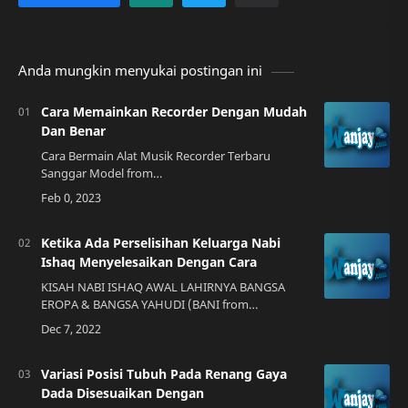
Anda mungkin menyukai postingan ini
Cara Memainkan Recorder Dengan Mudah
Dan Benar
Cara Bermain Alat Musik Recorder Terbaru
Sanggar Model from
sanggarmodel.blogspot.co.idPengenalan Alat
Musik Recorder Recorder adalah alat musik tiup
yang terbuat dari plastik a…
Ketika Ada Perselisihan Keluarga Nabi
Ishaq Menyelesaikan Dengan Cara
KISAH NABI ISHAQ AWAL LAHIRNYA BANGSA
EROPA & BANGSA YAHUDI (BANI from
www.youtube.comMemahami Perselisihan
Keluarga Nabi Ishaq Nabi Ishaq adalah salah satu
nabi dalam agama…
Variasi Posisi Tubuh Pada Renang Gaya
Dada Disesuaikan Dengan