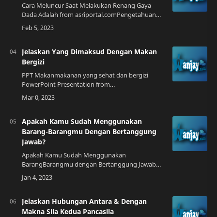
Cara Meluncur Saat Melakukan Renang Gaya
Dada Adalah from asriportal.comPengetahuan
Dasar Renang Gaya Dada Renang gaya dada
adalah jenis renang yang paling umum
dipraktikkan. Re…
Jelaskan Yang Dimaksud Dengan Makan
Bergizi
PPT Makanmakanan yang sehat dan bergizi
PowerPoint Presentation from
www.slideserve.comPengertian Makan
BergiziMakan bergizi adalah konsumsi makanan
yang mengandung nutrisi yang…
Apakah Kamu Sudah Menggunakan
Barang-Barangmu Dengan Bertanggung
Jawab?
Apakah Kamu Sudah Menggunakan
BarangBarangmu dengan Bertanggung Jawab
from portaljember.pikiran-rakyat.comPentingnya
Bertanggung Jawab dalam Menggunakan
Barang-barangMenjaga Lin…
Jelaskan Hubungan Antara & Dengan
Makna Sila Kedua Pancasila