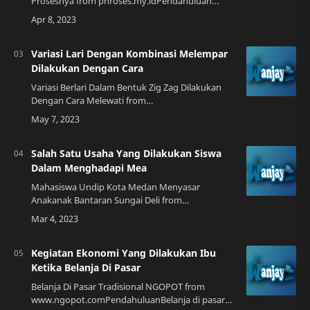
Prosesnya from phroses.my.idPendahuluan
Minyak bumi merupakan salah satu sumber daya
alam yang paling berharga di dunia. Minyak
bumi…
Variasi Lari Dengan Kombinasi Melempar
Dilakukan Dengan Cara
Variasi Berlari Dalam Bentuk Zig Zag Dilakukan
Dengan Cara Melewati from
asriportal.comPendahuluanSeperti yang kita
ketahui, lari adalah salah satu olahraga yang
populer di Indo…
Salah Satu Usaha Yang Dilakukan Siswa
Dalam Menghadapi Mea
Mahasiswa Undip Kota Medan Menyasar
Anakanak Bantaran Sungai Deli from
www.kompasiana.com Pendahuluan MEP
(Masyarakat Ekonomi ASEAN) atau ASEAN
Economic Community (AEC) adalah …
Kegiatan Ekonomi Yang Dilakukan Ibu
Ketika Belanja Di Pasar
Belanja Di Pasar Tradisional NGOPOT from
www.ngopot.comPendahuluanBelanja di pasar