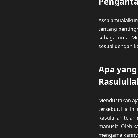
Penganta
Assalamualaikum
tentang pentingn
sebagai umat Mu
sesuai dengan k
Apa yang
Rasululla
Mendustakan ajar
tersebut. Hal in
Rasulullah tela
manusia. Oleh ka
mengamalkannya 