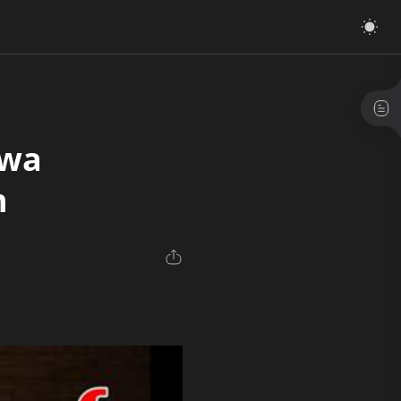
awa
n