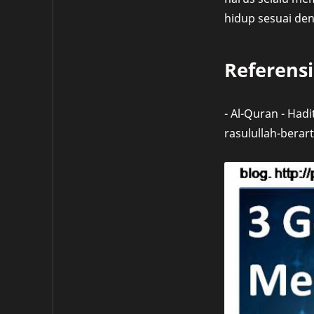
hidup sesuai de
Referensi
- Al-Quran - Had
rasulullah-berar