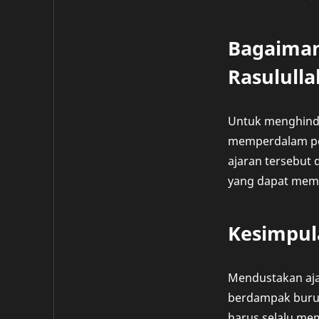
Bagaiman
Rasululla
Untuk menghindar
memperdalam pem
ajaran tersebut 
yang dapat membu
Kesimpul
Mendustakan aja
berdampak buruk 
harus selalu mem