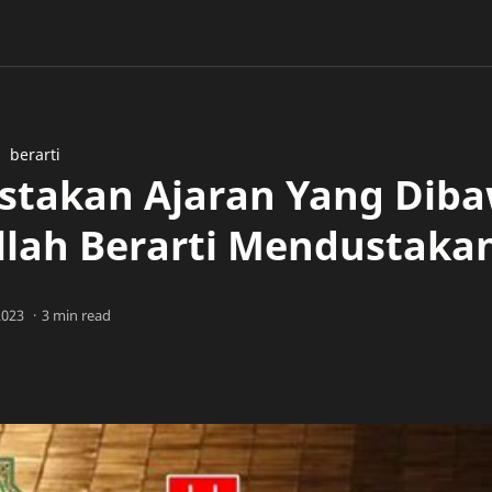
berarti
takan Ajaran Yang Dib
llah Berarti Mendustaka
3 min read