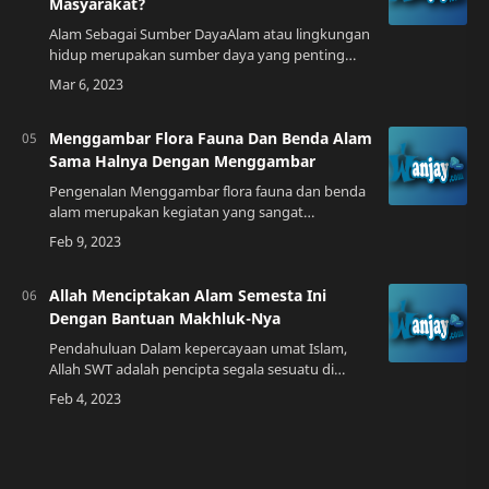
Masyarakat?
Alam Sebagai Sumber DayaAlam atau lingkungan
hidup merupakan sumber daya yang penting
bagi kehidupan manusia. Alam memberikan
berbagai kebutuhan hidup seperti air, udara,
tanah,…
Menggambar Flora Fauna Dan Benda Alam
Sama Halnya Dengan Menggambar
Pengenalan Menggambar flora fauna dan benda
alam merupakan kegiatan yang sangat
menyenangkan. Apalagi jika kita memiliki bakat
dalam bidang seni rupa, tentu akan semakin
terliha…
Allah Menciptakan Alam Semesta Ini
Dengan Bantuan Makhluk-Nya
Pendahuluan Dalam kepercayaan umat Islam,
Allah SWT adalah pencipta segala sesuatu di
dunia ini. Tidak hanya menciptakan manusia,
hewan, dan tumbuhan, namun juga menciptakan
ala…