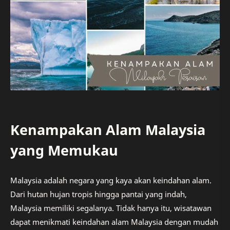
Kenampakan Alam Malaysia
yang Memukau
Malaysia adalah negara yang kaya akan keindahan alam.
Dari hutan hujan tropis hingga pantai yang indah,
Malaysia memiliki segalanya. Tidak hanya itu, wisatawan
dapat menikmati keindahan alam Malaysia dengan mudah