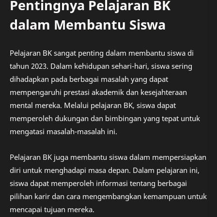
Pentingnya Pelajaran BK
dalam Membantu Siswa
Pelajaran BK sangat penting dalam membantu siswa di
tahun 2023. Dalam kehidupan sehari-hari, siswa sering
dihadapkan pada berbagai masalah yang dapat
mempengaruhi prestasi akademik dan kesejahteraan
mental mereka. Melalui pelajaran BK, siswa dapat
memperoleh dukungan dan bimbingan yang tepat untuk
mengatasi masalah-masalah ini.
Pelajaran BK juga membantu siswa dalam mempersiapkan
diri untuk menghadapi masa depan. Dalam pelajaran ini,
siswa dapat memperoleh informasi tentang berbagai
pilihan karir dan cara mengembangkan kemampuan untuk
mencapai tujuan mereka.