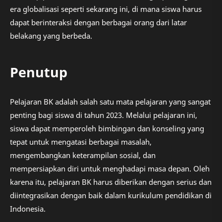
era globalisasi seperti sekarang ini, di mana siswa harus
dapat berinteraksi dengan berbagai orang dari latar
belakang yang berbeda.
Penutup
Pelajaran BK adalah salah satu mata pelajaran yang sangat
penting bagi siswa di tahun 2023. Melalui pelajaran ini,
siswa dapat memperoleh bimbingan dan konseling yang
tepat untuk mengatasi berbagai masalah,
mengembangkan keterampilan sosial, dan
mempersiapkan diri untuk menghadapi masa depan. Oleh
karena itu, pelajaran BK harus diberikan dengan serius dan
diintegrasikan dengan baik dalam kurikulum pendidikan di
Indonesia.