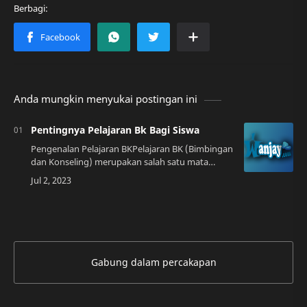
Anda mungkin menyukai postingan ini
Pentingnya Pelajaran Bk Bagi Siswa
Pengenalan Pelajaran BKPelajaran BK (Bimbingan
dan Konseling) merupakan salah satu mata
pelajaran yang sangat penting bagi siswa di
tahun 2023. Pelajaran ini mempunyai tujuan un…
Gabung dalam percakapan