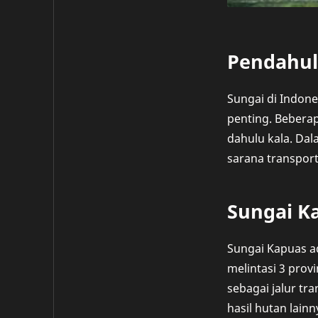
Pendahu
Sungai di Indone
penting. Beberap
dahulu kala. Dal
sarana transport
Sungai K
Sungai Kapuas ad
melintasi 3 prov
sebagai jalur tr
hasil hutan lain