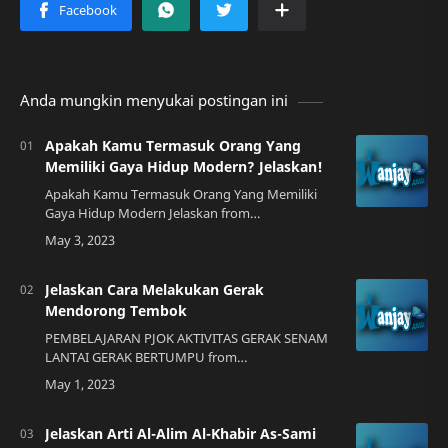
Anda mungkin menyukai postingan ini
Apakah Kamu Termasuk Orang Yang
Memiliki Gaya Hidup Modern? Jelaskan!
Apakah Kamu Termasuk Orang Yang Memiliki
Gaya Hidup Modern Jelaskan from
rsudsyamsudin.orgPendahuluan Siapa yang
tidak ingin memiliki gaya hidup modern? Gaya
hidup modern menjad…
Jelaskan Cara Melakukan Gerak
Mendorong Tembok
PEMBELAJARAN PJOK AKTIVITAS GERAK SENAM
LANTAI GERAK BERTUMPU from
www.youtube.comPengenalanJika Anda ingin
melakukan gerakan mendorong tembok dengan
benar, maka Anda perlu meng…
Jelaskan Arti Al-Alim Al-Khabir As-Sami