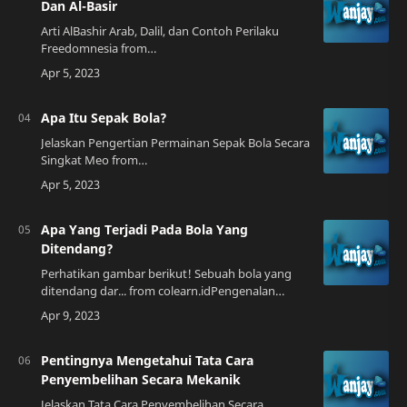
Dan Al-Basir
Arti AlBashir Arab, Dalil, dan Contoh Perilaku
Freedomnesia from
www.freedomnesia.idPendahuluanDalam agama
Islam, terdapat banyak sekali asmaul husna atau
nama-nama Allah SWT ya…
Apa Itu Sepak Bola?
Jelaskan Pengertian Permainan Sepak Bola Secara
Singkat Meo from
meowallpaper.blogspot.comSepak bola adalah
olahraga favorit di seluruh dunia. Ini adalah
olahraga yang dimainkan…
Apa Yang Terjadi Pada Bola Yang
Ditendang?
Perhatikan gambar berikut! Sebuah bola yang
ditendang dar... from colearn.idPengenalan
Mungkin kita semua pernah bermain sepak bola
atau setidaknya pernah melihat orang lain ber…
Pentingnya Mengetahui Tata Cara
Penyembelihan Secara Mekanik
Jelaskan Tata Cara Penyembelihan Secara