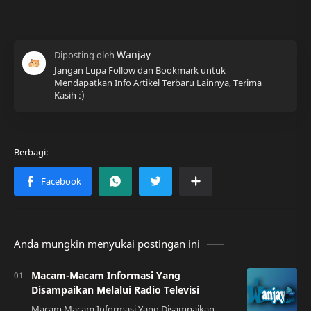
Jangan Lupa Follow dan Bookmark untuk
Mendapatkan Info Artikel Terbaru Lainnya, Terima
Kasih :)
Anda mungkin menyukai postingan ini
Macam-Macam Informasi Yang
Disampaikan Melalui Radio Televisi
Macam Macam Informasi Yang Disampaikan