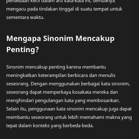
perbedaan kecil dalam arti kata-kata ini, semuanya
mengacu pada tindakan tinggal di suatu tempat untuk
sementara waktu.
Mengapa Sinonim Mencakup
Penting?
Sinonim mencakup penting karena membantu
meningkatkan keterampilan berbicara dan menulis
seseorang. Dengan menggunakan berbagai kata sinonim,
seseorang dapat memperkaya kosakata mereka dan
menghindari pengulangan kata yang membosankan.
Selain itu, penggunaan kata sinonim mencakup juga dapat
membantu seseorang untuk lebih memahami makna yang
tepat dalam konteks yang berbeda-beda.