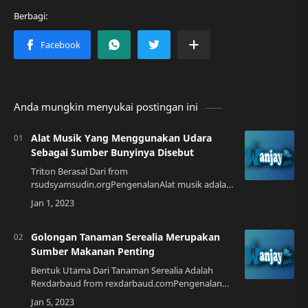
Anda mungkin menyukai postingan ini
Alat Musik Yang Menggunakan Udara
Sebagai Sumber Bunyinya Disebut
Triton Berasal Dari from
rsudsyamsudin.orgPengenalanAlat musik adalah
benda yang digunakan untuk menghasilkan
suara atau bunyi. Ada banyak jenis alat musik
yang berbeda, yang bi…
Golongan Tanaman Serealia Merupakan
Sumber Makanan Penting
Bentuk Utama Dari Tanaman Serealia Adalah
Rexdarbaud from rexdarbaud.comPengenalan
Tanaman SerealiaTanaman serealia adalah jenis