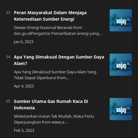
tumbuhan yang banyak tumbuh di daerah
beriklim s…
Peran Masyarakat Dalam Menjaga
Ketersediaan Sumber Energi
Dewan Energi Nasional Beranda from
den.go.idPengantar Pemanfaatan energi yang
berlebihan dan tidak efisien dapat menyebabkan
krisis energi. Krisis energi adalah kondisi di mana
…
Apa Yang Dimaksud Dengan Sumber Daya
Alam?
Apa Yang Dimaksud Sumber Daya Alam Yang
Tidak Dapat Diperbarui from
kabarmedia.github.ioPendahuluan Sumber daya
alam adalah semua bahan yang ditemukan di
alam yang dapat dimanfa…
Sumber Utama Gas Rumah Kaca Di
Indonesia
Melestarikan Hutan Tak Mudah, Maka Perlu
Diperjuangkan from www.a-
pradana.netPendahuluan Indonesia merupakan
negara yang memiliki kekayaan alam yang