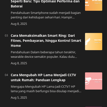
Seperti Baru: Tips Optimasi Performa dan
Baterai
Pendahuluan Smartphone sudah menjadi bagian
penting dari kehidupan sehari-hari. Hampir
semua aktivitas, mulai dari bekerja, belajar,
hiburan, hingga berbelanja, kini bisa dilakukan…
Cara Memaksimalkan Smart Ring: Dari
Fitnes, Pembayaran, hingga Kontrol Smart
Home
Pendahuluan Dalam beberapa tahun terakhir,
wearable device semakin populer. Kalau dulu
orang hanya mengenal smartwatch dan
smartband, sekarang muncul tren baru yaitu
Smart Ring. Be…
Cara Mengubah HP Lama Menjadi CCTV
untuk Rumah: Panduan Lengkap
Mengapa Mengubah HP Lama Jadi CCTV? HP
lama yang masih berfungsi bisa disulap menjadi
CCTV dengan fitur pemantauan langsung (live
streaming), deteksi…